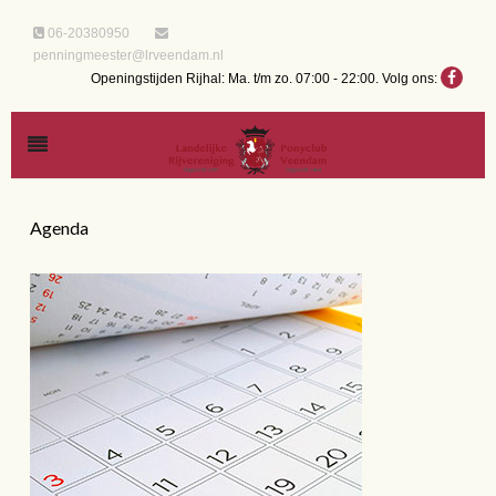
06-20380950
penningmeester@lrveendam.nl
Openingstijden Rijhal: Ma. t/m zo. 07:00 - 22:00.
Volg ons:
Agenda