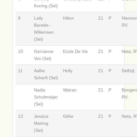
Koning (Sel)
9
Laily
Hilton
Z1
P
Nienoor
Barelds -
RV.
Willemsen
(Sel)
10
Gerrianne
Ecole De Vie
Z1
P
Neta, R
Vos (Sel)
11
Aafke
Holly
Z1
P
Delfzijl,
Scharft (Sel)
Nadia
Wairan
Z1
P
Bonger
Scholtmeijer
RV.
(Sel)
13
Jessica
Githe
Z1
P
Neta, R
Meiring
(Sel)