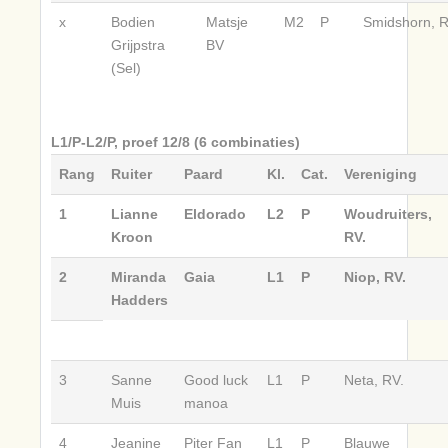
x
Bodien
Matsje
M2
P
Smidshorn, R
Grijpstra
BV
(Sel)
L1/P-L2/P, proef 12/8 (6 combinaties)
Rang
Ruiter
Paard
Kl.
Cat.
Vereniging
1
Lianne
Eldorado
L2
P
Woudruiters,
Kroon
RV.
2
Miranda
Gaia
L1
P
Niop, RV.
Hadders
3
Sanne
Good luck
L1
P
Neta, RV.
Muis
manoa
4
Jeanine
Piter Fan
L1
P
Blauwe