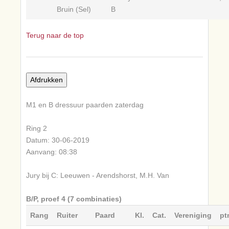
Bruin (Sel)
B
Terug naar de top
M1 en B dressuur paarden zaterdag
Ring 2
Datum: 30-06-2019
Aanvang: 08:38
Jury bij C: Leeuwen - Arendshorst, M.H. Van
B/P, proef 4 (7 combinaties)
Rang
Ruiter
Paard
Kl.
Cat.
Vereniging
pt