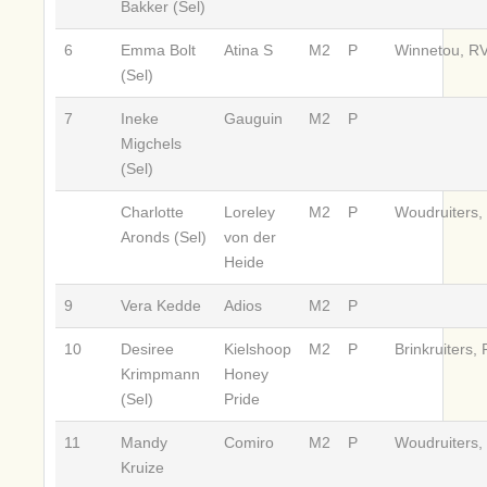
Bakker (Sel)
6
Emma Bolt
Atina S
M2
P
Winnetou, RV
(Sel)
7
Ineke
Gauguin
M2
P
Migchels
(Sel)
Charlotte
Loreley
M2
P
Woudruiters,
Aronds (Sel)
von der
Heide
9
Vera Kedde
Adios
M2
P
10
Desiree
Kielshoop
M2
P
Brinkruiters, 
Krimpmann
Honey
(Sel)
Pride
11
Mandy
Comiro
M2
P
Woudruiters,
Kruize