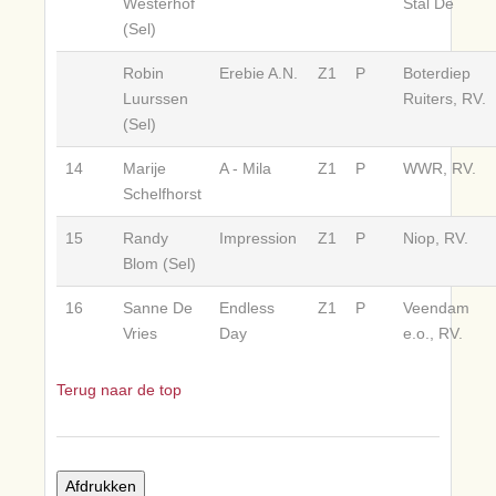
Westerhof
Stal De
(Sel)
Robin
Erebie A.N.
Z1
P
Boterdiep
Luurssen
Ruiters, RV.
(Sel)
14
Marije
A - Mila
Z1
P
WWR, RV.
Schelfhorst
15
Randy
Impression
Z1
P
Niop, RV.
Blom (Sel)
16
Sanne De
Endless
Z1
P
Veendam
Vries
Day
e.o., RV.
Terug naar de top