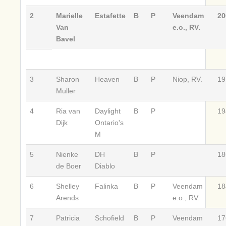
2
Marielle
Estafette
B
P
Veendam
20
Van
e.o., RV.
Bavel
3
Sharon
Heaven
B
P
Niop, RV.
19
Muller
4
Ria van
Daylight
B
P
19
Dijk
Ontario's
M
5
Nienke
DH
B
P
18
de Boer
Diablo
6
Shelley
Falinka
B
P
Veendam
18
Arends
e.o., RV.
7
Patricia
Schofield
B
P
Veendam
17