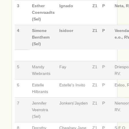
3
Esther
Ignado
Z1
P
Neta, R
Coenraadts
(Sel)
4
Simone
Isidoor
Z1
P
Veend
Benthem
e.o., RV
(Sel)
5
Mandy
Fay
Z1
P
Driespo
Wiebrants
RV.
6
Estelle
Estelle's Invito
Z1
P
Exloo, 
Hilbrants
7
Jennifer
Jonkers'Jayden
Z1
P
Nienoor
Veenstra
RV.
(Sel)
8
Dorothy
Chealsey Jane
Z1
P
S.E.O.,