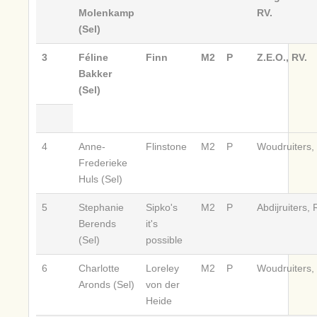
Molenkamp
RV.
(Sel)
3
Féline
Finn
M2
P
Z.E.O., RV.
Bakker
(Sel)
4
Anne-
Flinstone
M2
P
Woudruiters,
Frederieke
Huls (Sel)
5
Stephanie
Sipko's
M2
P
Abdijruiters,
Berends
it's
(Sel)
possible
6
Charlotte
Loreley
M2
P
Woudruiters,
Aronds (Sel)
von der
Heide