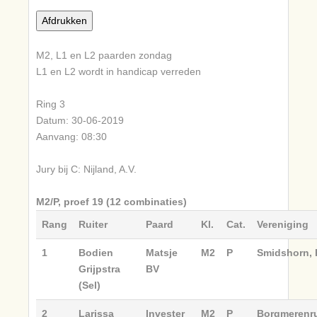
M2, L1 en L2 paarden zondag
L1 en L2 wordt in handicap verreden
Ring 3
Datum: 30-06-2019
Aanvang: 08:30
Jury bij C: Nijland, A.V.
M2/P, proef 19 (12 combinaties)
Rang
Ruiter
Paard
Kl.
Cat.
Vereniging
1
Bodien
Matsje
M2
P
Smidshorn, 
Grijpstra
BV
(Sel)
2
Larissa
Invester
M2
P
Borgmerenru