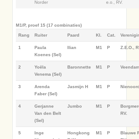
Norder
e.o., RV.
M1/P, proef 15 (17 combinaties)
Rang
Ruiter
Paard
Kl.
Cat.
Verenigi
1
Paula
Ilian
M1
P
Z.E.O., R
Koenes (Sel)
2
Yoëla
Baronnette
M1
P
Veendam 
Venema (Sel)
3
Arenda
Jasmijn H
M1
P
Nienoord
Faber (Sel)
4
Gerjanne
Jumbo
M1
P
Borgmere
Van den Belt
RV.
(Sel)
5
Inge
Hongkong
M1
P
Blauwe R