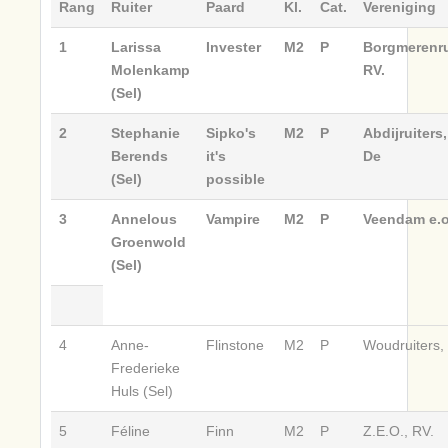
Rang
Ruiter
Paard
Kl.
Cat.
Vereniging
1
Larissa
Invester
M2
P
Borgmerenru
Molenkamp
RV.
(Sel)
2
Stephanie
Sipko's
M2
P
Abdijruiters,
Berends
it's
De
(Sel)
possible
3
Annelous
Vampire
M2
P
Veendam e.o
Groenwold
(Sel)
4
Anne-
Flinstone
M2
P
Woudruiters,
Frederieke
Huls (Sel)
5
Féline
Finn
M2
P
Z.E.O., RV.