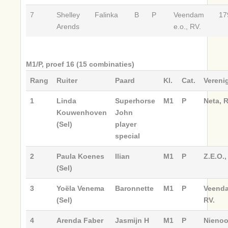
7
Shelley
Falinka
B
P
Veendam
17
Arends
e.o., RV.
M1/P, proef 16 (15 combinaties)
Rang
Ruiter
Paard
Kl.
Cat.
Vereni
1
Linda
Superhorse
M1
P
Neta, R
Kouwenhoven
John
(Sel)
player
special
2
Paula Koenes
Ilian
M1
P
Z.E.O.,
(Sel)
3
Yoëla Venema
Baronnette
M1
P
Veenda
(Sel)
RV.
4
Arenda Faber
Jasmijn H
M1
P
Nienoo