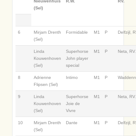
Nieuwenhuis
R.W.
RV.
(Sel)
6
Mirjam Drenth
Formidable
M1
P
Delfzijl, 
(Sel)
Linda
Superhorse
M1
P
Neta, RV.
Kouwenhoven
John player
(Sel)
special
8
Adrienne
Intimo
M1
P
Waddenru
Flipsen (Sel)
9
Linda
Superhorse
M1
P
Neta, RV.
Kouwenhoven
Joie de
(Sel)
Vivre
10
Mirjam Drenth
Dante
M1
P
Delfzijl, 
(Sel)