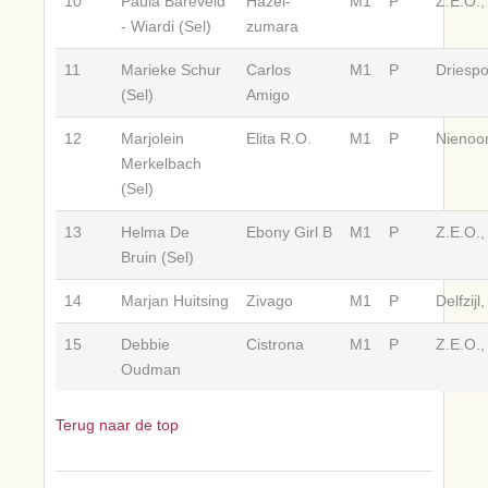
10
Paula Bareveld
Hazel-
M1
P
Z.E.O.,
- Wiardi (Sel)
zumara
11
Marieke Schur
Carlos
M1
P
Driespo
(Sel)
Amigo
12
Marjolein
Elita R.O.
M1
P
Nienoor
Merkelbach
(Sel)
13
Helma De
Ebony Girl B
M1
P
Z.E.O.,
Bruin (Sel)
14
Marjan Huitsing
Zivago
M1
P
Delfzijl
15
Debbie
Cistrona
M1
P
Z.E.O.,
Oudman
Terug naar de top