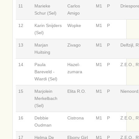
11
Marieke
Carlos
M1
P
Driespore
Schur (Sel)
Amigo
12
Karin Snijders
Wopke
M1
P
(Sel)
13
Marjan
Zivago
M1
P
Delfzijl, 
Huitsing
14
Paula
Hazel-
M1
P
Z.E.O., R
Bareveld -
zumara
Wiardi (Sel)
15
Marjolein
Elita R.O.
M1
P
Nienoord
Merkelbach
(Sel)
16
Debbie
Cistrona
M1
P
Z.E.O., R
Oudman
17
Helma De
Ebony Girl
M1
P
Z.E.O., R