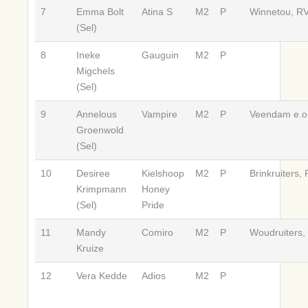
7
Emma Bolt
Atina S
M2
P
Winnetou, RV
(Sel)
8
Ineke
Gauguin
M2
P
Migchels
(Sel)
9
Annelous
Vampire
M2
P
Veendam e.o.
Groenwold
(Sel)
10
Desiree
Kielshoop
M2
P
Brinkruiters, 
Krimpmann
Honey
(Sel)
Pride
11
Mandy
Comiro
M2
P
Woudruiters,
Kruize
12
Vera Kedde
Adios
M2
P