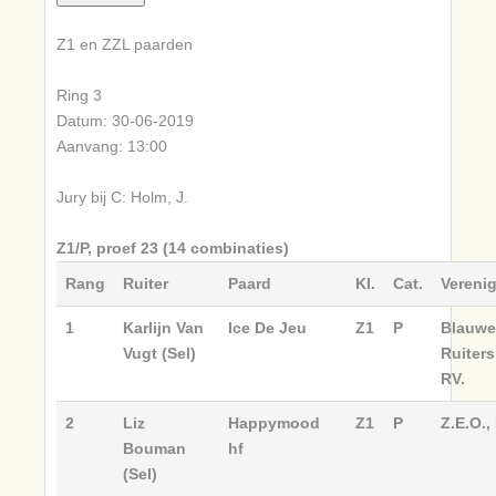
Z1 en ZZL paarden
Ring 3
Datum: 30-06-2019
Aanvang: 13:00
Jury bij C: Holm, J.
Z1/P, proef 23 (14 combinaties)
Rang
Ruiter
Paard
Kl.
Cat.
Vereni
1
Karlijn Van
Ice De Jeu
Z1
P
Blauwe
Vugt (Sel)
Ruiters
RV.
2
Liz
Happymood
Z1
P
Z.E.O.,
Bouman
hf
(Sel)