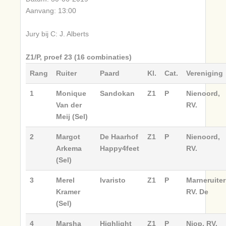
Aanvang: 13:00
Jury bij C: J. Alberts
Z1/P, proef 23 (16 combinaties)
Rang
Ruiter
Paard
Kl.
Cat.
Vereniging
1
Monique
Sandokan
Z1
P
Nienoord,
Van der
RV.
Meij (Sel)
2
Margot
De Haarhof
Z1
P
Nienoord,
Arkema
Happy4feet
RV.
(Sel)
3
Merel
Ivaristo
Z1
P
Marneruiter
Kramer
RV. De
(Sel)
4
Marsha
Highlight
Z1
P
Niop, RV.