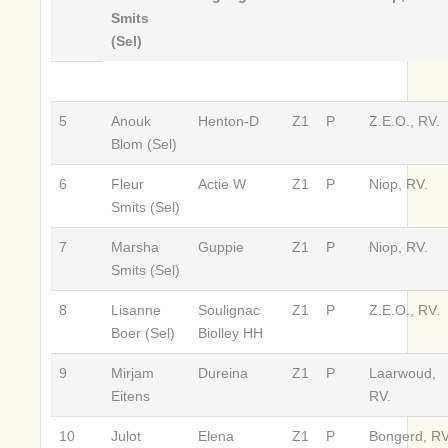
Smits
(Sel)
5
Anouk
Henton-D
Z1
P
Z.E.O., RV.
Blom (Sel)
6
Fleur
Actie W
Z1
P
Niop, RV.
Smits (Sel)
7
Marsha
Guppie
Z1
P
Niop, RV.
Smits (Sel)
8
Lisanne
Soulignac
Z1
P
Z.E.O., RV.
Boer (Sel)
Biolley HH
9
Mirjam
Dureina
Z1
P
Laarwoud,
Eitens
RV.
10
Julot
Elena
Z1
P
Bongerd, RV