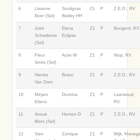
6
Lisanne
Soulignac
Z1
P
Z.E.O., RV.
Boer (Sel)
Biolley HH
7
Julot
Elena
Z1
P
Bongerd, RV.
Scheidema
Eclipse
(Sel)
8
Fleur
Actie W
Z1
P
Niop, RV.
Smits (Sel)
9
Nienke
Braso
Z1
P
Z.E.O., RV.
Van Dam
10
Mirjam
Dureina
Z1
P
Laarwoud,
Eitens
RV.
11
Anouk
Henton-D
Z1
P
Z.E.O., RV.
Blom (Sel)
12
Sien
Zonique
Z1
P
Wijk, Manege