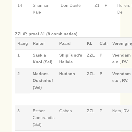
14
Shannon
Don Danté
Z1
P
Hullen,
Kale
De
ZZL/P, proef 31 (8 combinaties)
Rang
Ruiter
Paard
Kl.
Cat.
Verenigin
1
Saskia
ShipFund's
ZZL
P
Veendam
Knol (Sel)
Halivia
e.o., RV.
2
Marloes
Hudson
ZZL
P
Veendam
Oosterhof
e.o., RV.
(Sel)
3
Esther
Gabon
ZZL
P
Neta, RV.
Coenraadts
(Sel)