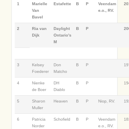
1
Marielle
Estafette
B
P
Veendam
20
Van
e.o., RV.
Bavel
2
Ria van
Daylight
B
P
20
Dijk
Ontario's
M
3
Kelsey
Don
B
P
19
Foederer
Matcho
4
Nienke
DH
B
P
19
de Boer
Diablo
5
Sharon
Heaven
B
P
Niop, RV.
19
Muller
6
Patricia
Schofield
B
P
Veendam
18
Norder
e.o., RV.