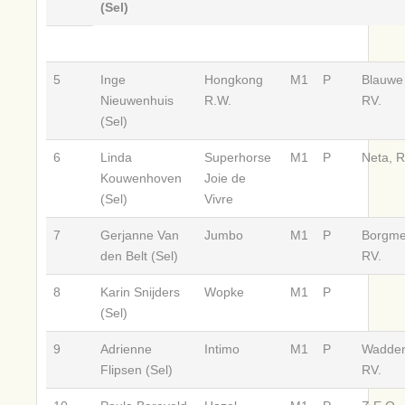
(Sel)
5
Inge
Hongkong
M1
P
Blauwe 
Nieuwenhuis
R.W.
RV.
(Sel)
6
Linda
Superhorse
M1
P
Neta, R
Kouwenhoven
Joie de
(Sel)
Vivre
7
Gerjanne Van
Jumbo
M1
P
Borgmer
den Belt (Sel)
RV.
8
Karin Snijders
Wopke
M1
P
(Sel)
9
Adrienne
Intimo
M1
P
Waddenr
Flipsen (Sel)
RV.