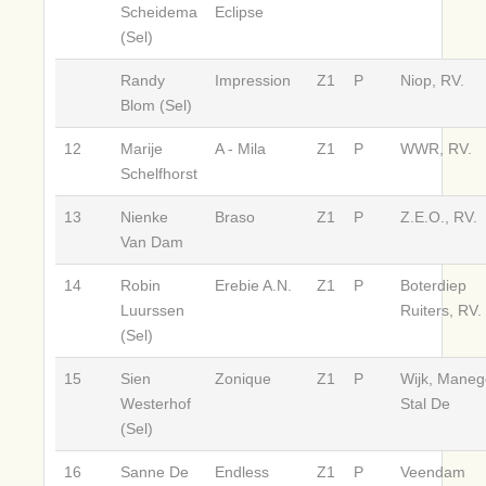
Scheidema
Eclipse
(Sel)
Randy
Impression
Z1
P
Niop, RV.
Blom (Sel)
12
Marije
A - Mila
Z1
P
WWR, RV.
Schelfhorst
13
Nienke
Braso
Z1
P
Z.E.O., RV.
Van Dam
14
Robin
Erebie A.N.
Z1
P
Boterdiep
Luurssen
Ruiters, RV.
(Sel)
15
Sien
Zonique
Z1
P
Wijk, Maneg
Westerhof
Stal De
(Sel)
16
Sanne De
Endless
Z1
P
Veendam