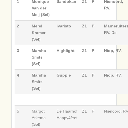
1
Monique
Sandokan
Z1
P
Nienoord,
Van der
RV.
Meij (Sel)
2
Merel
Ivaristo
Z1
P
Marneruiters
Kramer
RV. De
(Sel)
3
Marsha
Highlight
Z1
P
Niop, RV.
Smits
(Sel)
4
Marsha
Guppie
Z1
P
Niop, RV.
Smits
(Sel)
5
Margot
De Haarhof
Z1
P
Nienoord, RV
Arkema
Happy4feet
(Sel)