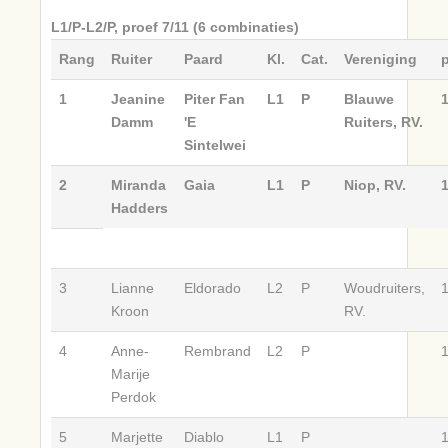
L1/P-L2/P, proef 7/11 (6 combinaties)
Rang
Ruiter
Paard
Kl.
Cat.
Vereniging
p
1
Jeanine
Piter Fan
L1
P
Blauwe
Damm
'E
Ruiters, RV.
Sintelwei
2
Miranda
Gaia
L1
P
Niop, RV.
Hadders
3
Lianne
Eldorado
L2
P
Woudruiters,
Kroon
RV.
4
Anne-
Rembrand
L2
P
Marije
Perdok
5
Marjette
Diablo
L1
P