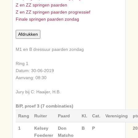
Z en ZZ springen paarden
Z en ZZ springen paarden progressief
Finale springen paarden zondag
M1 en B dressuur paarden zondag
Ring 1
Datum: 30-06-2019
Aanvang: 08:30
Jury bij C: Haaijer, H.B.
B/P, proef 3 (7 combinaties)
Rang
Ruiter
Paard
Kl.
Cat.
Vereniging
pt
1
Kelsey
Don
B
P
20
Foederer
Matcho